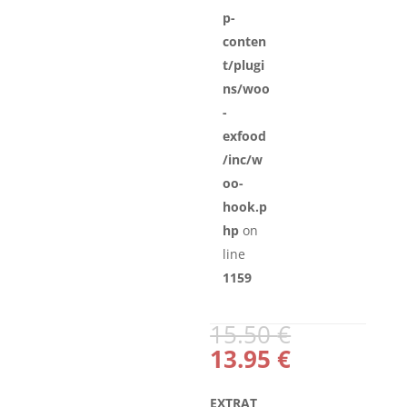
p-
conten
t/plugi
ns/woo
-
exfood
/inc/w
oo-
hook.p
hp
on
line
1159
Alkuperä
15.50
€
hinta
Nykyinen
13.95
€
oli:
hinta
15.50 €.
on:
EXTRAT