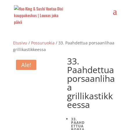
Etusivu
/
Possuruokia
/ 33. Paahdettua porsaanlihaa
grillikastikkeessa
33.
Ale!
Paahdettua
porsaanliha
a
grillikastikk
eessa
33.
PAAHD
ETTUA
PORSA