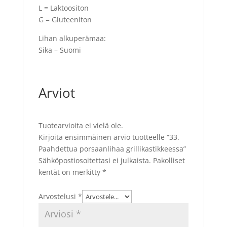
L = Laktoositon
G = Gluteeniton
Lihan alkuperämaa:
Sika – Suomi
Arviot
Tuotearvioita ei vielä ole.
Kirjoita ensimmäinen arvio tuotteelle “33.
Paahdettua porsaanlihaa grillikastikkeessa”
Sähköpostiosoitettasi ei julkaista.
Pakolliset
kentät on merkitty
*
Arvostelusi
*