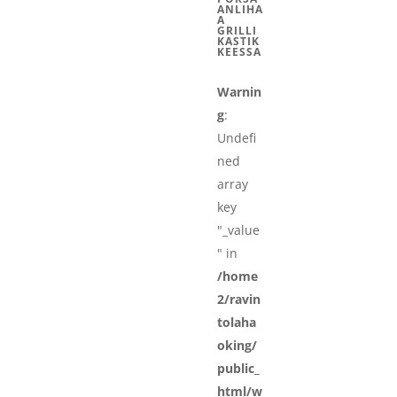
ANLIHA
A
GRILLI
KASTIK
KEESSA
Warnin
g
:
Undefi
ned
array
key
"_value
" in
/home
2/ravin
tolaha
oking/
public_
html/w