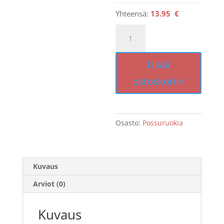
Yhteensä:
13.95 €
33.
Paahdettua
porsaanlihaa
Lisää
grillikastikkeessa
määrä
ostoskoriin
Osasto:
Possuruokia
Kuvaus
Arviot (0)
Kuvaus