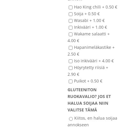
13.95 €.
Hao King chili +
0.50
€
Soija +
0.50
€
Wasabi +
1.00
€
Inkivääri +
1.00
€
Wakame salaatti +
4.00
€
Hapanimeläkastike +
2.50
€
Iso inkivääri +
4.00
€
Höyrytetty riisiä +
2.90
€
Puikot +
0.50
€
GLUTEENITON
RUOKAVALIO? JOS ET
HALUA SOIJAA NIIN
VALITSE TÄMÄ
Kiitos, en halua soijaa
annokseen